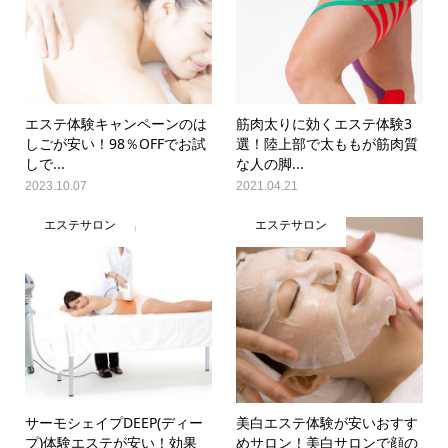
エステ体験キャンペーンのは
筋肉太りに効くエステ体験3
しごが安い！98％OFFでお試
選！陸上部で太ももが筋肉質
しで...
な人の脚...
2023.10.07
2021.04.21
エステサロン
エステサロン
サーモシェイプDEEP(ディー
美白エステ体験が安いおすす
プ)体験エステが安い！効果
めサロン！美白サロンで顔の