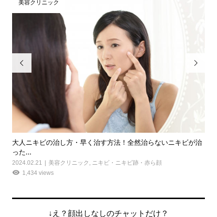
美容クリニック


る重
大人ニキビの治し方・早く治す方法！全然治らないニキビが治
乾
った...
いお.
2024.02.21
美容クリニック
,
ニキビ・ニキビ跡・赤ら顔
202
1,434 views
↓え？顔出しなしのチャットだけ？