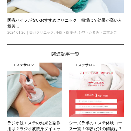
医療ハイフが安いおすすめクリニック！相場は？効果が高い人
気美...
2024.01.26
美容クリニック
,
小顔・顔痩せ
,
シワ・たるみ・二重あご
関連記事一覧
エステサロン
エステサロン
ラジオ波エステの効果と副作
シーズラボのエステ体験コー
用は？ラジオ波痩身ダイエッ
ス一覧！体験だけの値段は？