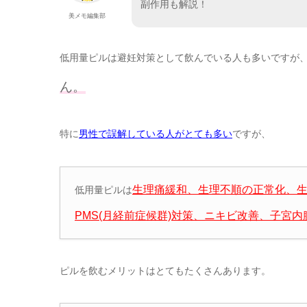
副作用も解説！
美メモ編集部
低用量ピルは避妊対策として飲んでいる人も多いですが
ん。
特に
男性で誤解している人がとても多い
ですが、
生理痛緩和、生理不順の正常化、
低用量ピルは
PMS(月経前症候群)対策、ニキビ改善、子宮
ピルを飲むメリットはとてもたくさんあります。