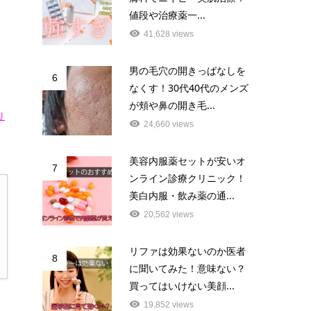
値段や治療薬一...
41,628 views
男の毛穴の開きっぱなしを
6
なくす！30代40代のメンズ
が頬や鼻の開き毛...
り
24,660 views
美容内服薬セットが安いオ
7
ンライン診療クリニック！
美白内服・飲み薬の通...
20,562 views
リファは効果ないのか医者
8
に聞いてみた！意味ない？
買ってはいけない美顔...
19,852 views