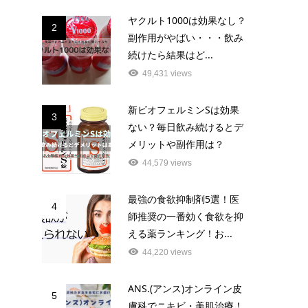
ヤクルト1000は効果なし？
2
副作用がやばい・・・飲み
続けたら結果はど...
49,431 views
新ビオフェルミンSは効果
3
ない？毎日飲み続けるとデ
メリットや副作用は？
44,579 views
最強の食欲抑制剤5選！医
4
師推奨の一番効く食欲を抑
える薬ランキング！お...
44,220 views
ANS.(アンス)オンライン皮
5
膚科でニキビ・美肌治療！