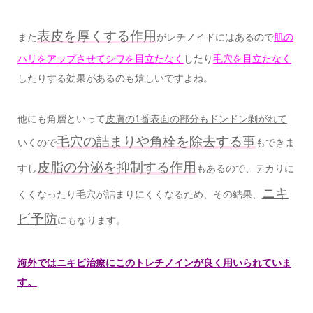
表皮を厚くする作用
また
がレチノイドにはあるので
肌の
ハリをアップさせてシワを目立たなく
したり
毛穴を目立たなく
したりする効果があるのも嬉しいですよね。
他にも角層といって
皮膚の1番表面の部分もドンドン剥がれて
毛穴の詰まりや角栓を除去する事
いく
ので
もできま
皮脂の分泌を抑制する作用
すし
もあるので、テカりに
ニキ
くくなったり毛穴が詰まりにくくなるため、その結果、
ビ予防
にもなります。
海外ではニキビ治療にこのトレチノインが良く用いられていま
す。