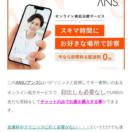
この
ANS.(アンス)
はパナソニックと提携して今一番勢いのある
顔出しも必要なし
オンライン処方サービスで、
でLINEの
友だち登録をして
チャットのみでお薬を購入する事
ができま
す。
皮膚科やクリニックに行く必要がない・・・
というだけでも凄