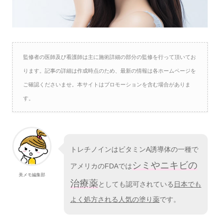
監修者の医師及び看護師は主に施術詳細の部分の監修を行って頂いてお
ります。記事の詳細は作成時点のため、最新の情報は各ホームページを
ご確認くださいませ。本サイトはプロモーションを含む場合がありま
す。
トレチノインはビタミンA誘導体の一種で
シミやニキビの
アメリカのFDAでは
美メモ編集部
治療薬
としても認可されている
日本でも
よく処方される人気の塗り薬
です。