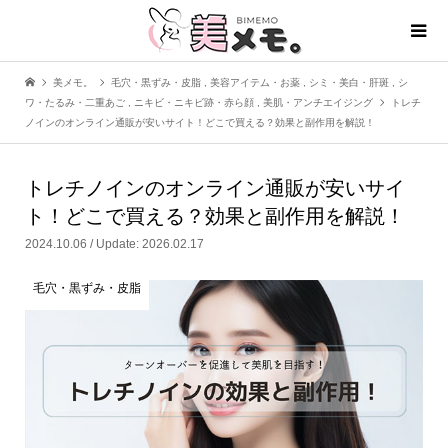
美メモ。
毛穴・黒ずみ・皮脂
,
美容アイテム・お薬
,
シミ・美白・肝斑
,
シ
ワ・たるみ・二重あご
,
ニキビ・ニキビ跡・赤ら顔
,
美肌・アンチエイジング
トレチ
ノインのオンライン通販が安いサイト！どこで買える？効果と副作用を解説！
トレチノインのオンライン通販が安いサイ
ト！どこで買える？効果と副作用を解説！
2024.10.06 / Update: 2026.02.17
毛穴・黒ずみ・皮脂