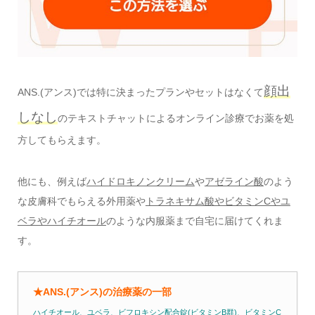
顔出
ANS.(アンス)では特に決まったプランやセットはなくて
しなし
のテキストチャットによるオンライン診療でお薬を処
方してもらえます。
他にも、例えば
ハイドロキノンクリーム
や
アゼライン酸
のよう
な皮膚科でもらえる外用薬や
トラネキサム酸やビタミンCやユ
ベラやハイチオール
のような内服薬まで自宅に届けてくれま
す。
★ANS.(アンス)の治療薬の一部
ハイチオール、ユベラ、ビフロキシン配合錠(ビタミンB群)、ビタミンC