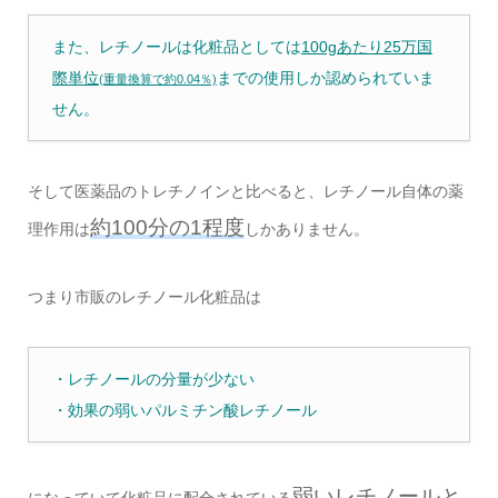
また、レチノールは化粧品としては
100gあたり25万国
際単位
までの使用しか認められていま
(重量換算で約0.04％)
せん。
そして医薬品のトレチノインと比べると、レチノール自体の薬
約100分の1程度
理作用は
しかありません。
つまり市販のレチノール化粧品は
・レチノールの分量が少ない
・効果の弱いパルミチン酸レチノール
弱いレチノールと
になっていて化粧品に配合されている