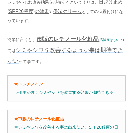
日焼け止め
シミや小じわ改善効果を期待するというよりは、
(SPF20程度)の効果
保湿クリーム
や
としての位置付けにな
っています。
市販のレチノール化粧品
簡単に言うと、
(高濃度なもの？)
シミやシワを改善するような事は期待でき
では
ない
って事です。
★トレチノイン
⇒作用が強く
シミやシワを改善する効果
が期待できる
★市販のレチノール化粧品
⇒シミやシワを改善する事は出来ない。
SPF20程度の日