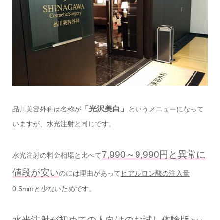
「光沢美白」
品川美容外科は名称が
というメニューになって
いますが、水光注射と同じです。
7,990～9,990円と異常に
水光注射の料金相場と比べて
値段が安い
のには理由があって
ヒアルロン酸の注入量
0.5mmと少ないため
です。
水光注射が初めての人向けのお試し体験版