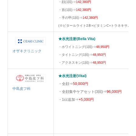
・顔(1回)⇒
142,380円
・首(1回)⇒
142,380円
・手の甲(1回)⇒
142,380円
(※ビタールライト2本+ビタミンC+トラネキサム酸
★水光注射(Bella Vita)
・ホワイトニング(1回)⇒
48,950円
オザキクリニック
・タイトニング(1回)⇒
48,950円
・アクネスキン(1回)⇒
48,950円
★水光注射(Vital)
・全顔⇒
50,000円
中島皮フ科
・全顔集中ケアセット(3回)⇒
96,000円
・1cc追加⇒
+5,000円