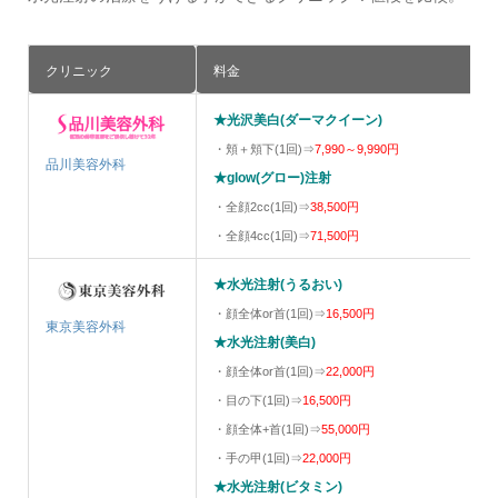
クリニック
料金
★光沢美白(ダーマクイーン)
・頬＋頬下(1回)⇒
7,990～9,990円
品川美容外科
★glow(グロー)注射
・全顔2cc(1回)⇒
38,500円
・全顔4cc(1回)⇒
71,500円
★水光注射(うるおい)
・顔全体or首(1回)⇒
16,500円
東京美容外科
★水光注射(美白)
・顔全体or首(1回)⇒
22,000円
・目の下(1回)⇒
16,500円
・顔全体+首(1回)⇒
55,000円
・手の甲(1回)⇒
22,000円
★水光注射(ビタミン)