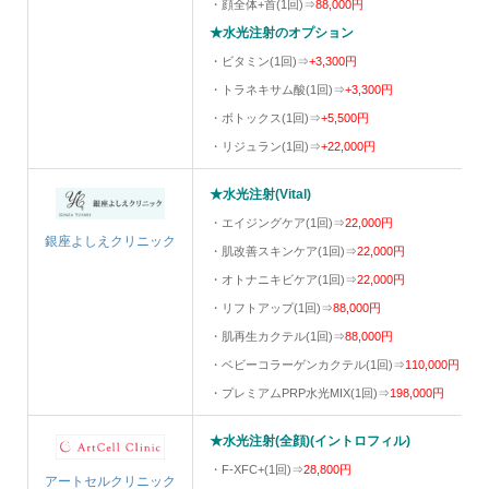
・顔全体+首(1回)⇒
88,000円
★水光注射のオプション
・ビタミン(1回)⇒
+3,300円
・トラネキサム酸(1回)⇒
+3,300円
・ボトックス(1回)⇒
+5,500円
・リジュラン(1回)⇒
+22,000円
★水光注射(Vital)
・エイジングケア(1回)⇒
22,000円
銀座よしえクリニック
・肌改善スキンケア(1回)⇒
22,000円
・オトナニキビケア(1回)⇒
22,000円
・リフトアップ(1回)⇒
88,000円
・肌再生カクテル(1回)⇒
88,000円
・ベビーコラーゲンカクテル(1回)⇒
110,000円
・プレミアムPRP水光MIX(1回)⇒
198,000円
★水光注射(全顔)(イントロフィル)
・F-XFC+(1回)⇒
28,800円
アートセルクリニック