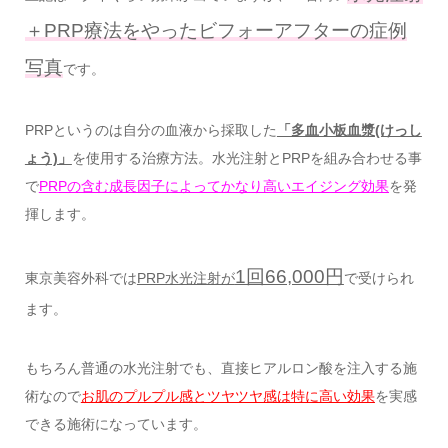
＋PRP療法をやったビフォーアフターの症例
写真
です。
PRPというのは自分の血液から採取した
「多血小板血漿(けっし
ょう)」
を使用する治療方法。水光注射とPRPを組み合わせる事
で
PRPの含む成長因子によってかなり高いエイジング効果
を発
揮します。
1回66,000円
東京美容外科では
PRP水光注射が
で受けられ
ます。
もちろん普通の水光注射でも、直接ヒアルロン酸を注入する施
術なので
お肌のプルプル感とツヤツヤ感は特に高い効果
を実感
できる施術になっています。