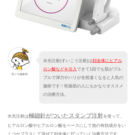
水光注射(すいこう注射)は
顔全体にヒアル
ロン酸などを注入
できて1回でも肌がプル
美メモ編集部
プルで弾力やハリが全然違くなると人気の
施術です！乾燥肌の人にもかなりオススメ
の治療方法。
極細針がついたスタンプ注射
水光注射は
を使って、
ヒアルロン酸やヒアルロン酸をベースにして他の有効成分をい
くつかプラスして混ぜて顔全体に打っていく治療方法です。