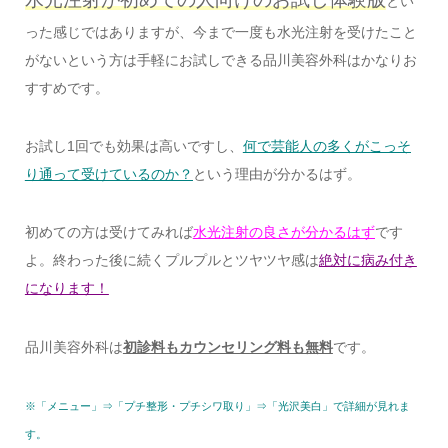
とい
った感じではありますが、今まで一度も水光注射を受けたこと
がないという方は手軽にお試しできる品川美容外科はかなりお
すすめです。
お試し1回でも効果は高いですし、
何で芸能人の多くがこっそ
り通って受けているのか？
という理由が分かるはず。
初めての方は受けてみれば
水光注射の良さが分かるはず
です
よ。終わった後に続くプルプルとツヤツヤ感は
絶対に病み付き
になります！
品川美容外科は
初診料もカウンセリング料も無料
です。
※「メニュー」⇒「プチ整形・プチシワ取り」⇒「光沢美白」で詳細が見れま
す。