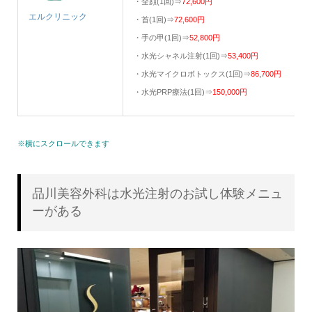
・全顔(1回)⇒
72,600円
エルクリニック
・首(1回)⇒
72,600円
・手の甲(1回)⇒
52,800円
・水光シャネル注射(1回)⇒
53,400円
・水光マイクロボトックス(1回)⇒
86,700円
・水光PRP療法(1回)⇒
150,000円
※横にスクロールできます
品川美容外科は水光注射のお試し体験メニュ
ーがある