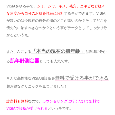
VISIAをやる事で、
シミ、シワ、キメ、毛穴、ニキビなど様々
な角度から自分のお肌を詳細に分析
する事ができます。VISIA
が凄いのは今現在の自分の肌のどこが悪いのか？そしてどこを
優先的に治すべきなのか？という事がデータとしてしっかり分
かるという点。
「本当の現在の肌年齢」
また、AIによる
も詳細に分か
肌年齢測定器
る
としても人気です。
無料
で受ける事ができる
そんな高性能なVISIA肌診断を
超お得なクリニックを見つけました！
診察料も無料
なので、
カウンセリングに行くだけで無料で
VISIAで診断が受けられる
という事です。