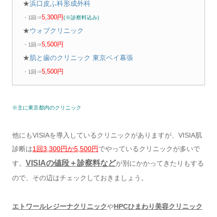
★
浜口皮ふ科形成外科
5,300円
・1回⇒
(※診察料込み)
★
ウォブクリニック
5,500円
・1回⇒
★
肌と歯のクリニック 東京ベイ幕張
5,500円
・1回⇒
※主に東京都内のクリニック
他にもVISIAを導入しているクリニックがありますが、VISIA肌
診断は
1回3,300円か5,500円
でやっているクリニックが多いで
VISIAの値段＋診察料など
す。
が別にかかってきたりもする
ので、その辺はチェックしておきましょう。
エトワールレジーナクリニック
や
HPCひまわり美容クリニック