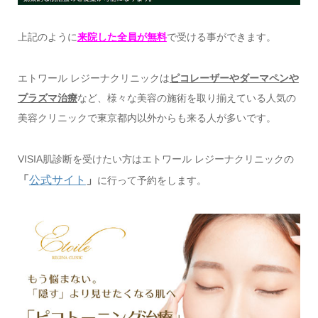
上記のように
来院した全員が無料
で受ける事ができます。
エトワール レジーナクリニックは
ピコレーザーやダーマペンや
プラズマ治療
など、様々な美容の施術を取り揃えている人気の
美容クリニックで東京都内以外からも来る人が多いです。
VISIA肌診断を受けたい方はエトワール レジーナクリニックの
「
公式サイト
」
に行って予約をします。