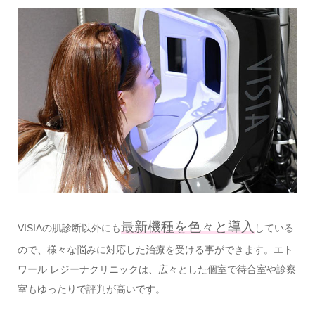
最新機種を色々と導入
VISIAの肌診断以外にも
している
ので、様々な悩みに対応した治療を受ける事ができます。
エト
ワール レジーナクリニックは、
広々とした個室
で待合室や診察
室もゆったりで評判が高いです。