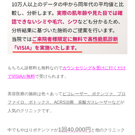
もちろん診察料も無料なので
カウンセリングを受けに行くだけ
でVISIAが無料
で受けられます。
美容医療の施術は色々あって
ピコレーザー、ポテンツァ、プロ
ファイロ、ボトックス、ACRS治療、炭酸ガスレーザーなど
が
人気のクリニックです。
1回40,000円
中でもやはりポテンツァが
と他のクリニック