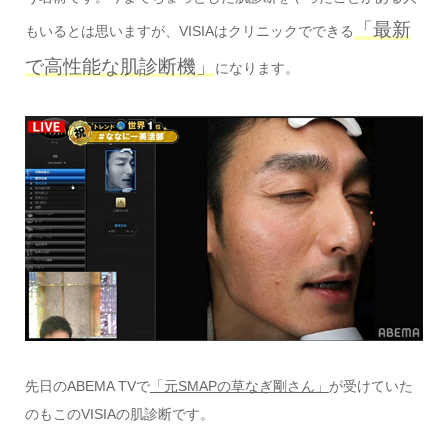
「最新
もいるとは思いますが、VISIAはクリニックでできる
で高性能な肌診断機」
になります。
先日のABEMA TVで
「元SMAPの草なぎ剛さん」
が受けていた
のもこのVISIAの肌診断です。