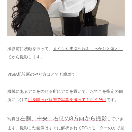
撮影前に洗顔を行って、
メイクや皮脂汚れをしっかりと落とし
てから撮影
します。
VISIA肌診断のやり方はとても簡単で、
機械にあるアゴをのせる所にアゴを置いて、おでこを指定の個
所につけて
目を瞑った状態で写真を撮ってもらうだけ
です。
左側、中央、右側の3方向から撮影
写真は
していき
ます。撮影した画像はすぐに解析されてPCのモニターの方で見