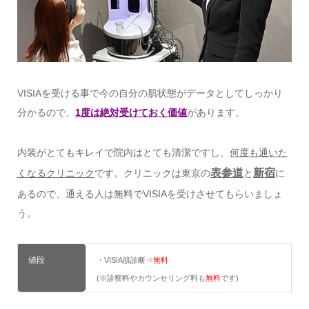
VISIAを受ける事で今の自分の肌状態がデータとしてしっかり
分かるので、
1度は絶対受けておく価値
があります。
内装がとてもキレイで院内はとても清潔ですし、
何度も通いた
表参道
新宿
くなるクリニック
です。クリニックは東京の
と
に
あるので、通える人は無料でVISIAを受けさせてもらいましょ
う。
値段
・VISIA肌診断⇒
無料
(※診察料やカウンセリング料も
無料
です)