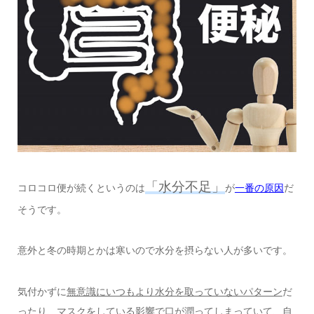
「水分不足」
コロコロ便が続くというのは
が
一番の原因
だ
そうです。
意外と冬の時期とかは寒いので水分を摂らない人が多いです。
気付かずに
無意識にいつもより水分を取っていないパターン
だ
ったり、マスクをしている影響で口が潤ってしまっていて、自