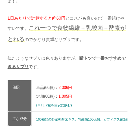
ます。
1日あたりで計算すると約60円
とコスパも良いので一番続けや
これ一つで食物繊維＋乳酸菌＋酵素が
すいです。
とれる
のでかなり貴重なサプリです。
似たようなサプリは色々ありますが、
断トツで一番おすすめで
きるサプリ
です。
値段
単品(60粒)：
2,006円
定期(60粒)：
1,805円
(※1日2粒を目安に飲む)
主な成分
100種類の野菜発酵エキス、乳酸菌100億個、ビフィズス菌2億