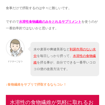
食事だけで摂取するのは中々に難しいです。
ですので
水溶性食物繊維のみをとれるサプリメント
を使うのが
一番効率的ではないかと思います。
水や麦茶や爽健美茶など
利尿作用のない水
分
を毎日しっかり摂って、
水溶性の食物繊
ドクターこなつ
維
を摂る事が、自分でできる一番早いコロ
コロ便の改善方法です。
↓食物繊維をサプリで摂取するならコレ！
水溶性の食物繊維が気軽に取れるお