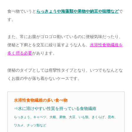
食べ物でいうと
らっきょうや海藻類や果物や納豆や味噌など
で
す。
また、常にお腹がゴロゴロ動いているのに便秘気味だったり、
便秘と下痢とを交互に繰り返すような人も、
水溶性食物繊維を
多く摂る必要
があります。
便秘のタイプとしては痙攣性タイプとなり、いつでもなんとな
くお腹の中が落ち着かないケースです。
水溶性食物繊維の多い食べ物
⇒水に溶けやすい性質を持っている食物繊維
らっきょう、キャベツ、大根、果物、大豆、いも類、きくらげ、昆布、
ワカメ、ナッツ類など