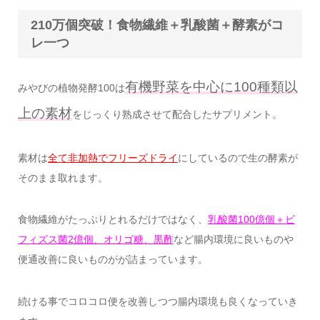
210万個突破！食物繊維＋乳酸菌＋酵素がコ
レ一つ
有機野菜を中心に100種類以
みやびの植物発酵100は
上の素材
をじっくり熟成させて配合したサプリメント。
素材は
全て非加熱でフリーズドライ
にしているので生の酵素が
そのまま取れます。
食物繊維がたっぷりとれるだけではなく、
乳酸菌100億個＋ビ
フィズス菌2億個、オリゴ糖、黒酢
など腸内環境に良いものや
便通改善に良いものがが詰まっています。
続ける事でコロコロ便を改善しつつ腸内環境も良くなっていき