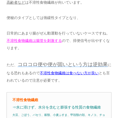
高齢者など
は不溶性食物繊維が向いています。
便秘のタイプとしては弛緩性タイプとなり、
日常的にあまり腸がぜん動運動を行っていないケースですね。
不溶性食物繊維は腸管を刺激する
ので、排便信号が出やすくな
ります。
コロコロ便や便が固いという方は逆効果
ただ、
に
なる恐れもあるので
不溶性食物繊維は食べない方が良い
とも言
われているので注意が必要です。
不溶性食物繊維
⇒水に溶けず、水分を含むと膨張する性質の食物繊維
大豆、ごぼう、パセリ、穀類、小麦ふすま、甲殻類の殻、キノコ、チョ