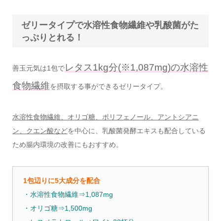
ゼリータイプで水溶性食物繊維や乳酸菌がた
っぷりとれる！
レタス1kg分(※1,087mg)の水溶性
善玉元気は1包で
食物繊維
を摂取する事ができるゼリータイプ。
水溶性食物繊維、オリゴ糖、ポリフェノール、アントシアニ
ン、クエン酸など
を中心に、乳酸菌発酵エキスも配合している
ため腸内環境の改善にもおすすめ。
1包辺りに5大成分を配合
・水溶性食物繊維⇒1,087mg
・オリゴ糖⇒1,500mg