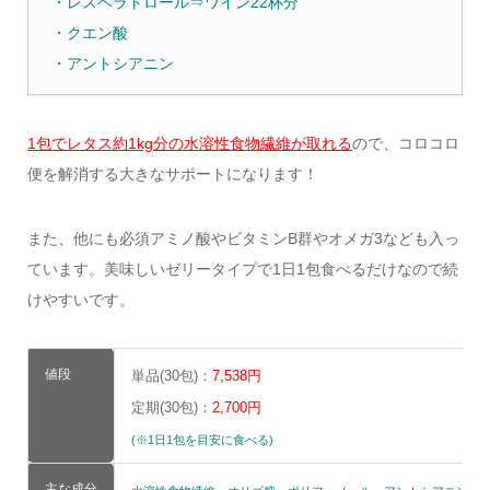
・レスベラトロール⇒ワイン22杯分
・クエン酸
・アントシアニン
1包でレタス約1kg分の水溶性食物繊維が取れる
ので、コロコロ
便を解消する大きなサポートになります！
また、他にも必須アミノ酸やビタミンB群やオメガ3なども入っ
ています。美味しいゼリータイプで1日1包食べるだけなので続
けやすいです。
値段
単品(30包)：
7,538円
定期(30包)：
2,700円
(※1日1包を目安に食べる)
主な成分