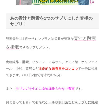
あの青汁と酵素を1つのサプリにした究極の
サプリ！
青汁と酵素
酵素青汁111選セサミンプラスは栄養が豊富な
を摂取
できるサプリメント。
食物繊維、酵素、ビタミン、ミネラル、アミノ酸、ポリフェノ
ール、亜鉛、葉酸など
圧倒的な栄養素をコレ１つ
で手軽に摂取
できます。(※1日2粒で青汁約37杯分)
また、
モリンガを中心に食物繊維もかなり豊富
です。
何と言っても青汁で有名な
ケールや明日葉などもサプリに凝縮