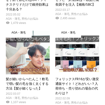
ナステリドだけで維持効果は
長因子を注入【湘南/SBC】
十分ある？
2022.03.17
AGA・薄毛
,
男性のお悩み
2022.05.02
2,495 views
AGA・薄毛
,
男性のお悩み
1,479 views
AGA・薄毛
AGA・薄毛
髪が細いからぺたんこ！軟毛
フォリックスFR16が安い激安
で弱い髪の毛を強く太くする
通販サイト！どれがいい？入
方法【髪が細くなった】
荷待ち・売り切れの場合の代
わりは？
2022.03.07
AGA・薄毛
,
男性のお悩み
2022.02.09
1,107 views
AGA・薄毛
,
男性のお悩み