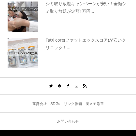
シミ取り放題キャンペーンが安い！全顔シ
ミ取り放題が定額1万円...
FatX core(ファットエックスコア)が安いク
リニック！...
運営会社
SDGs
リンク依頼
美メモ厳選
お問い合わせ