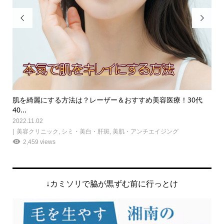


場
肌を綺麗にする方法は？レーザー＆おすすめ美容医療！30代
B
40...
射..
2022.11.02
202
美容クリニック
,
シミ・美白・肝斑
,
美肌・アンチエイジング
美
2,459 views
注射
↓カミソリで脇が黒ずむ前に行っとけ