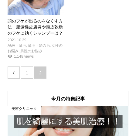
頭のフケが出るのをなくす方
法！脂漏性皮膚炎や頭皮乾燥
のフケに効くシャンプーは？
2021.10.29
AGA・薄毛
,
薄毛・髪の毛
,
女性の
お悩み
,
男性のお悩み
1,148 views
1
2

今月の特集記事
美容クリニック