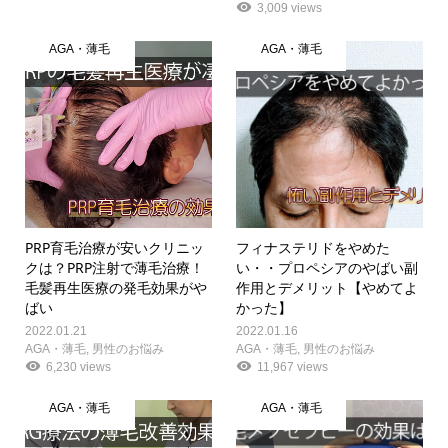
3,009 views
AGA・薄毛
AGA・薄毛
PRP育毛治療が安いクリニッ
フィナステリドをやめた
クは？PRP注射で薄毛治療！
い・・プロペシアのやばい副
毛髪再生医療の発毛効果がや
作用とデメリット【やめてよ
ばい
かった】
2022.01.21
2022.01.16
AGA・薄毛
,
男性のお悩み
AGA・薄毛
,
男性のお悩み
6,230 views
11,967 views
AGA・薄毛
AGA・薄毛