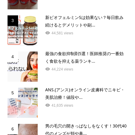
新ビオフェルミンSは効果ない？毎日飲み
3
続けるとデメリットや副...
44,581 views
最強の食欲抑制剤5選！医師推奨の一番効
4
く食欲を抑える薬ランキ...
44,224 views
ANS.(アンス)オンライン皮膚科でニキビ・
5
美肌治療！値段や...
41,635 views
男の毛穴の開きっぱなしをなくす！30代40
6
代のメンズが頬や鼻...