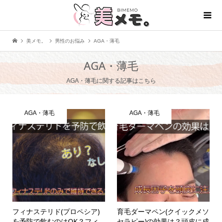
美メモ。
男性のお悩み
AGA・薄毛
AGA・薄毛
AGA・薄毛に関する記事はこちら
AGA・薄毛
AGA・薄毛
フィナステリド(プロペシア)
育毛ダーマペン(クイックメソ
を予防で飲むのはOK？フィ
セラピー)の効果は？頭皮に成