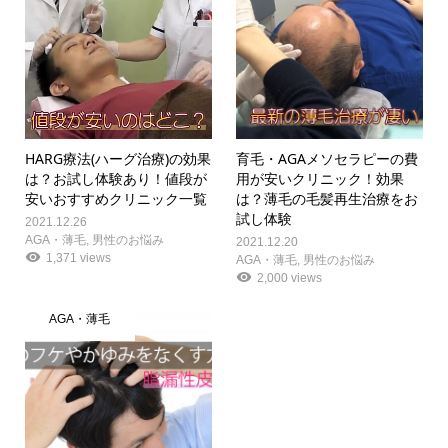
HARG療法(ハーグ治療)の効果
育毛・AGAメソセラピーの費
は？お試し体験あり！値段が
用が安いクリニック！効果
安いおすすめクリニック一覧
は？薄毛の毛髪再生治療をお
試し体験
2021.12.26
AGA・薄毛
,
男性のお悩み
2021.12.20
1,371 views
AGA・薄毛
,
男性のお悩み
2,000 views
AGA・薄毛