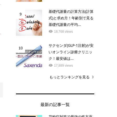
て
基礎代謝量の計算方法(計算
9
式)と求め方！年齢別で見る
基礎代謝量の平均...
生
18,768 views
サクセンダ(GLP-1注射)が安
10
いオンライン診療クリニッ
ク！最安値は...
ま
17,889 views
もっとランキングを見る
最新の記事一覧
花粉症対策で最強の処方薬