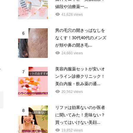
値段や治療薬一...
41,628 views
男の毛穴の開きっぱなしを
6
なくす！30代40代のメンズ
が頬や鼻の開き毛...
24,660 views
れ
美容内服薬セットが安いオ
7
ンライン診療クリニック！
美白内服・飲み薬の通...
20,562 views
リファは効果ないのか医者
8
に聞いてみた！意味ない？
買ってはいけない美顔...
19,852 views