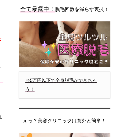
全て暴露中！
脱毛回数を減らす裏技！
せ
ー
、
⇒5万円以下で全身脱毛ができちゃ
う！
殖
えっ？美容クリニックは意外と簡単！