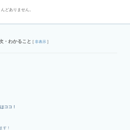
とんどありません。
次・わかること
[
]
非表示
はココ！
ます！