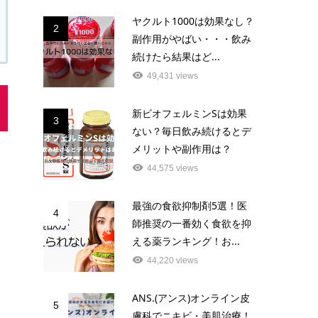
ヤクルト1000は効果なし？
2
副作用がやばい・・・飲み
続けたら結果はど...
49,431 views
新ビオフェルミンSは効果
3
ない？毎日飲み続けるとデ
メリットや副作用は？
44,575 views
最強の食欲抑制剤5選！医
4
師推奨の一番効く食欲を抑
える薬ランキング！お...
44,220 views
ANS.(アンス)オンライン皮
5
膚科でニキビ・美肌治療！