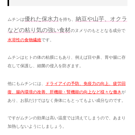
優れた保水力
納豆や山芋、オクラ
ムチンは
を持ち、
などの粘り気の強い食材
のヌメリのもととなる成分で
水溶性の食物繊維
です。
ムチンはヒトの体の粘膜にもあり、例えば目や鼻、胃や腸に存
在して保護し、細菌の侵入を防ぎます。
他にもムチンには、
ドライアイの予防、免疫力の向上、疲労回
復、腸内環境の改善、肝機能・腎機能の向上など様々な働き
が
あり、お肌だけではなく身体にもとってもよい成分なのです。
ですがムチンの効果は高い温度では消えてしまうので、あまり
加熱しないようにしましょう。