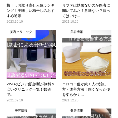
梅干しお取り寄せ人気ランキ
リファは効果ないのか医者に
ング！美味しい梅干しのおす
聞いてみた！意味ない？買っ
すめ通販...
てはいけ...
2023.10.10
2021.10.25
美容クリニック
美容情報
VISIA(ビジア)肌診断が無料＆
コロコロ便が続く人の治し
安いクリニック一覧！数値
方・改善方法！固くなった便
で...
を柔らかく...
2021.09.10
2021.12.25
美容情報
美容情報