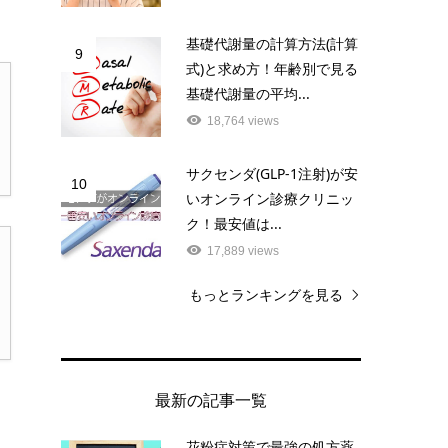
基礎代謝量の計算方法(計算
9
式)と求め方！年齢別で見る
基礎代謝量の平均...
18,764 views
サクセンダ(GLP-1注射)が安
10
いオンライン診療クリニッ
ク！最安値は...
17,889 views
もっとランキングを見る
最新の記事一覧
花粉症対策で最強の処方薬