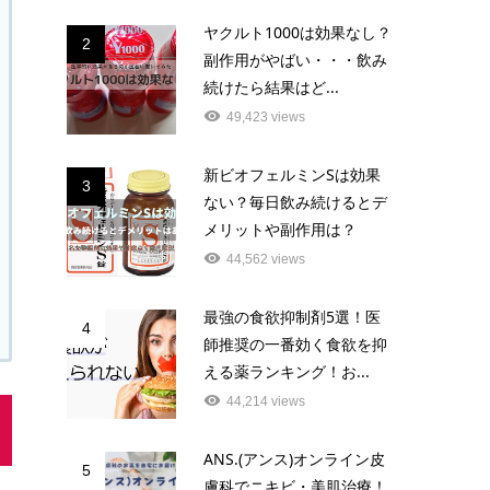
ヤクルト1000は効果なし？
2
副作用がやばい・・・飲み
続けたら結果はど...
49,423 views
新ビオフェルミンSは効果
3
ない？毎日飲み続けるとデ
メリットや副作用は？
44,562 views
最強の食欲抑制剤5選！医
4
師推奨の一番効く食欲を抑
える薬ランキング！お...
44,214 views
ANS.(アンス)オンライン皮
5
膚科でニキビ・美肌治療！