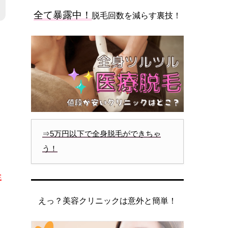
全て暴露中！
脱毛回数を減らす裏技！
⇒5万円以下で全身脱毛ができちゃ
う！
完
えっ？美容クリニックは意外と簡単！