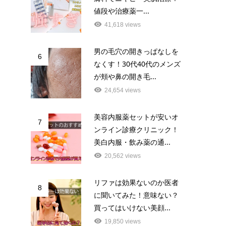
値段や治療薬一...
41,618 views
男の毛穴の開きっぱなしを
6
なくす！30代40代のメンズ
が頬や鼻の開き毛...
24,654 views
美容内服薬セットが安いオ
7
ンライン診療クリニック！
美白内服・飲み薬の通...
20,562 views
リファは効果ないのか医者
8
に聞いてみた！意味ない？
買ってはいけない美顔...
19,850 views