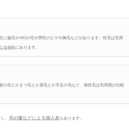
す
主に脇毛やVIOの毛や男性のヒゲや胸毛などがあります。性毛は毛周
なる傾向
にあります。
髪の毛とかまつ毛とか眉毛とか手足の毛など、無性毛は毛周期が比較
毛の量などによる個人差
すし、
もあります。