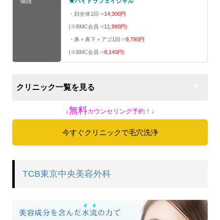
値段
★ハイドラフェイシャル
・顔全体1回⇒
14,300円
(※BMC会員⇒
11,990円
)
・鼻＋鼻下＋アゴ1回⇒
9,790円
(※BMC会員⇒
8,140円
)
クリニック一覧を見る
無料
↓
カウンセリング予約！↓
今すぐクリニックで毛穴洗浄
TCB東京中央美容外科