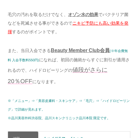
毛穴の汚れを取るだけでなく、
オゾン水の効果
でバクテリア菌
などを死滅させる事ができるので
ニキビ予防にも高い効果を発
揮
するのがポイントです。
Beauty Member Club会員
また、当日入会できる
(※年会費無
になれば、初回の施術からすぐに割引が適用さ
料 入会手数料550円)
値段がさらに
れるので、ハイドロピーリングの
20％OFF
になります。
※「メニュー」⇒「美容皮膚科・スキンケア」⇒「毛穴」⇒「ハイドロピーリン
グ」で詳細が見れます。
※品川美容外科渋谷院、品川スキンクリニック品川本院 限定です。