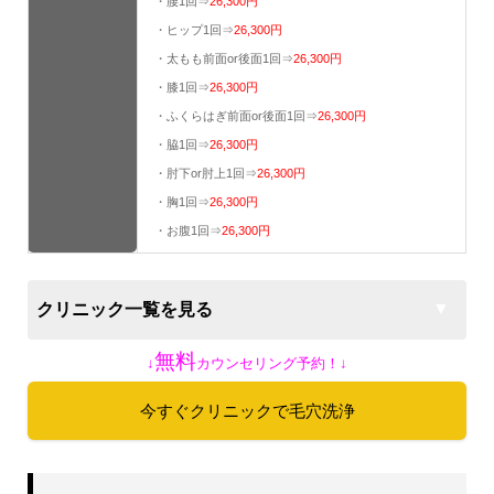
・腰1回⇒
26,300円
・ヒップ1回⇒
26,300円
・太もも前面or後面1回⇒
26,300円
・膝1回⇒
26,300円
・ふくらはぎ前面or後面1回⇒
26,300円
・脇1回⇒
26,300円
・肘下or肘上1回⇒
26,300円
・胸1回⇒
26,300円
・お腹1回⇒
26,300円
クリニック一覧を見る
無料
↓
カウンセリング予約！↓
今すぐクリニックで毛穴洗浄