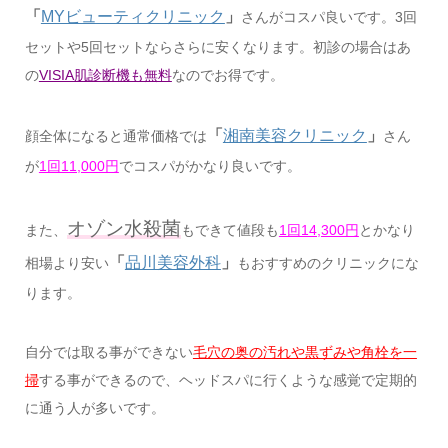
「
MYビューティクリニック
」
さんがコスパ良いです。3回
セットや5回セットならさらに安くなります。初診の場合はあ
の
VISIA肌診断機も無料
なのでお得です。
「
湘南美容クリニック
」
顔全体になると通常価格では
さん
が
1回11,000円
でコスパがかなり良いです。
オゾン水殺菌
また、
もできて値段も
1回14,300円
とかなり
「
品川美容外科
」
相場より安い
もおすすめのクリニックにな
ります。
自分では取る事ができない
毛穴の奥の汚れや黒ずみや角栓を一
掃
する事ができるので、ヘッドスパに行くような感覚で定期的
に通う人が多いです。