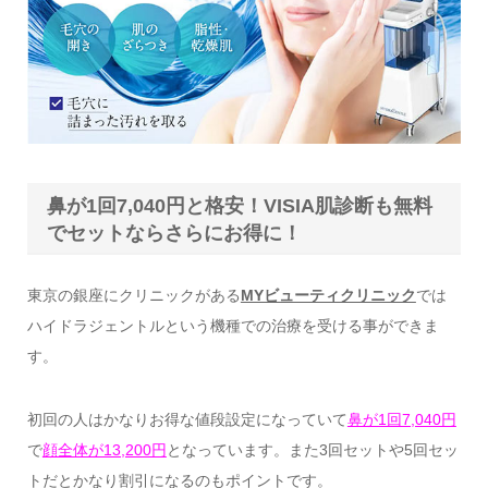
鼻が1回7,040円と格安！VISIA肌診断も無料
でセットならさらにお得に！
東京の銀座にクリニックがある
MYビューティクリニック
では
ハイドラジェントルという機種での治療を受ける事ができま
す。
初回の人はかなりお得な値段設定になっていて
鼻が1回7,040円
で
顔全体が13,200円
となっています。また3回セットや5回セッ
トだとかなり割引になるのもポイントです。