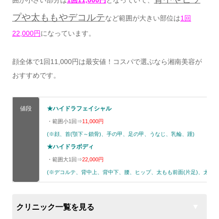
プや太ももやデコルテ
など範囲が大きい部位は
1回
22,000円
になっています。
顔全体で1回11,000円は最安値！コスパで選ぶなら湘南美容が
おすすめです。
値段
★ハイドラフェイシャル
・範囲小1回⇒
11,000円
(※顔、首(顎下～鎖骨)、手の甲、足の甲、うなじ、乳輪、踵)
★ハイドラボディ
・範囲大1回⇒
22,000円
(※デコルテ、背中上、背中下、腰、ヒップ、太もも前面(片足)、太も
クリニック一覧を見る