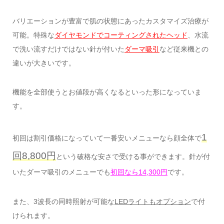
バリエーションが豊富で肌の状態にあったカスタマイズ治療が
可能。特殊な
ダイヤモンドでコーティングされたヘッド
、水流
で洗い流すだけではない針が付いた
ダーマ吸引
など従来機との
違いが大きいです。
機能を全部使うとお値段が高くなるといった形になっていま
す。
1
初回は割引価格になっていて一番安いメニューなら顔全体で
回8,800円
という破格な安さで受ける事ができます。針が付
いたダーマ吸引のメニューでも
初回なら14,300円
です。
また、3波長の同時照射が可能な
LEDライトもオプション
で付
けられます。