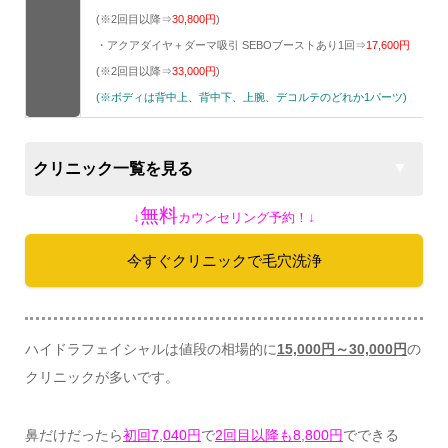
(※2回目以降⇒
30,800
円
)
・アクアダイヤ＋ダーマ吸引 SEBOブーストあり1回⇒
17,600
円
(※2回目以降⇒
33,000
円
)
(※ボディは背中上、背中下、上腕、デコルテのどれか1パーツ)
クリニック一覧を見る
無料
↓
カウンセリング予約！↓
今すぐクリニックで毛穴洗浄
ハイドラフェイシャルは値段の相場的に
15,000円～30,000円
の
クリニックが多いです。
鼻だけだったら
初回7,040円
で
2回目以降も8,800円
でできる