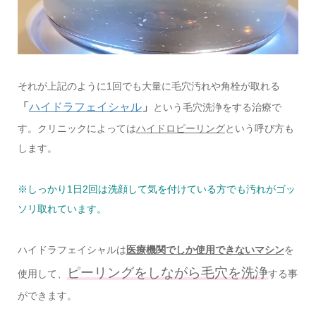
それが上記のように1回でも大量に毛穴汚れや角栓が取れる
「
ハイドラフェイシャル
」
という毛穴洗浄をする治療で
す。クリニックによっては
ハイドロピーリング
という呼び方も
します。
※しっかり1日2回は洗顔して気を付けている方でも汚れがゴッ
ソリ取れています。
ハイドラフェイシャルは
医療機関でしか使用できないマシン
を
ピーリングをしながら毛穴を洗浄
使用して、
する事
ができます。