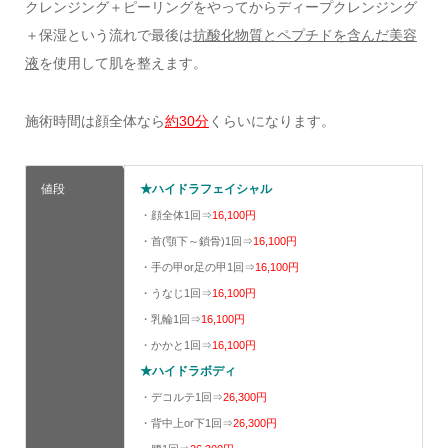
クレンジング＋ピーリングをやってからディープクレンジング
＋保湿という流れで最後は
抗酸化物質とペプチドを含んだ美容
液
を使用して肌を整えます。
施術時間は顔全体なら
約30分
くらいになります。
値段
★ハイドラフェイシャル
・顔全体1回⇒
16,100円
・首(顎下～鎖骨)1回⇒
16,100円
・手の甲or足の甲1回⇒
16,100円
・うなじ1回⇒
16,100円
・乳輪1回⇒
16,100円
・かかと1回⇒
16,100円
★ハイドラボディ
・デコルテ1回⇒
26,300円
・背中上or下1回⇒
26,300円