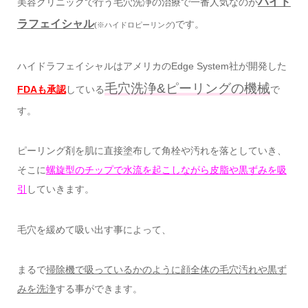
ハイド
美容クリニックで行う毛穴洗浄の治療で一番人気なのが
ラフェイシャル
です。
(※ハイドロピーリング)
ハイドラフェイシャルはアメリカのEdge System社が開発した
毛穴洗浄&ピーリングの機械
FDAも承認
している
で
す。
ピーリング剤を肌に直接塗布して角栓や汚れを落としていき、
そこに
螺旋型のチップで水流を起こしながら皮脂や黒ずみを吸
引
していきます。
毛穴を緩めて吸い出す事によって、
まるで
掃除機で吸っているかのように顔全体の毛穴汚れや黒ず
みを洗浄
する事ができます。