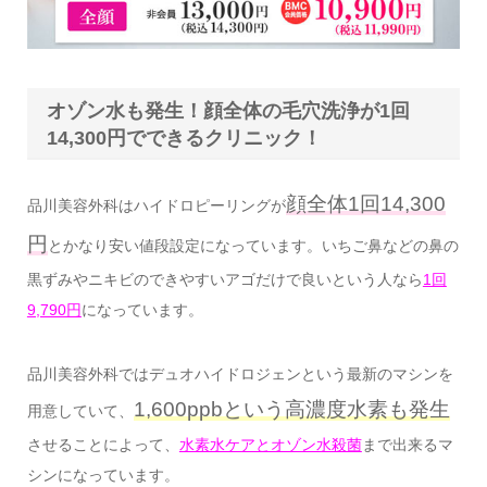
オゾン水も発生！顔全体の毛穴洗浄が1回
14,300円でできるクリニック！
顔全体1回14,300
品川美容外科はハイドロピーリングが
円
とかなり安い値段設定になっています。いちご鼻などの鼻の
黒ずみやニキビのできやすいアゴだけで良いという人なら
1回
9,790円
になっています。
品川美容外科ではデュオハイドロジェンという最新のマシンを
1,600ppbという高濃度水素も発生
用意していて、
させることによって、
水素水ケアとオゾン水殺菌
まで出来るマ
シンになっています。