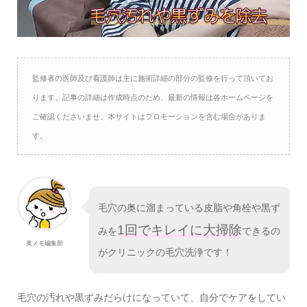
監修者の医師及び看護師は主に施術詳細の部分の監修を行って頂いてお
ります。記事の詳細は作成時点のため、最新の情報は各ホームページを
ご確認くださいませ。本サイトはプロモーションを含む場合がありま
す。
毛穴の奥に溜まっている皮脂や角栓や黒ず
1回でキレイに大掃除
みを
できるの
美メモ編集部
がクリニックの毛穴洗浄です！
毛穴の汚れや黒ずみだらけになっていて、自分でケアをしてい