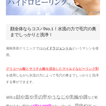
顔全体ならコスパNo.1！水流の力で毛穴の奥
までしっかりと洗浄！
湘南美容クリニックでは
ハイドラジェントル
というマシンを使
用。
グリコール酸とサリチル酸を混合したマイルドなピーリング剤
を使用しながら水流の力によって毛穴の奥までしっかりと洗浄
する事ができます。
顔や首や手の甲やうなじや乳輪や踵
値段は
など範
背中やヒッ
囲が小さい部分は
1回11,000円
となっていて、