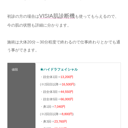
VISIA肌診断機
初診の方の場合は
も使ってもらえるので、
今の肌の状態も詳細に分かります。
施術は大体20分～30分程度で終わるので仕事終わりとかでも通
う事ができます。
★ハイドラフェイシャル
値段
・顔全体1回⇒
13,200円
(※2回目以降⇒
16,500円
)
・顔全体3回⇒
44,550円
・顔全体5回⇒
66,000円
・鼻1回⇒
7,040円
(※2回目以降⇒
8,800円
)
・鼻3回⇒
23,760円