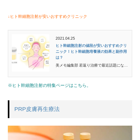
↓ヒト幹細胞注射が安いおすすめクリニック
2021.04.25
ヒト幹細胞注射の値段が安いおすすめクリ
ニック！ヒト幹細胞培養液の効果と副作用
は？
美メモ編集部 若返り治療で最近話題になっているのがヒト幹細胞を利用した注射です。ヒト幹細胞培養上清液の注射なら比較的安価です。 ヒト幹細胞注射はヒト由来の幹細胞を培養した上清液を気になる部分に注射することで、顔のシワや小じわの改善、肌のハリや潤いや透明感がアップ...
※ヒト幹細胞注射の特集ページはこちら。
PRP皮膚再生療法