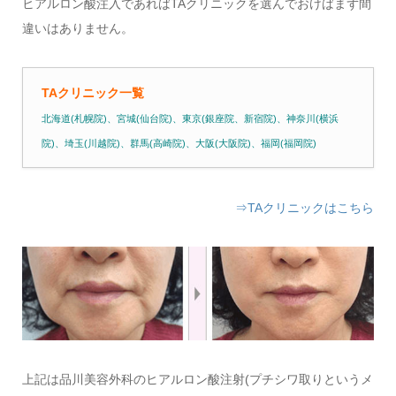
ヒアルロン酸注入であればTAクリニックを選んでおけばまず間
違いはありません。
TAクリニック一覧
北海道(札幌院)、宮城(仙台院)、東京(銀座院、新宿院)、神奈川(横浜
院)、埼玉(川越院)、群馬(高崎院)、大阪(大阪院)、福岡(福岡院)
⇒TAクリニックはこちら
上記は品川美容外科のヒアルロン酸注射(プチシワ取りというメ