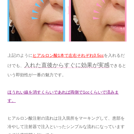
上記のように
ヒアルロン酸1本で左右それぞれ0.5cc
を入れるだ
入れた直後からすぐに効果が実感
けでも、
できると
いう即効性が一番の魅力です。
ほうれい線を消すくらいであれば両側で1ccくらいで済みま
す。
ヒアルロン酸注射の流れは注入箇所をマーキングして、患部を
冷やして注射器で注入といったシンプルな流れになっています