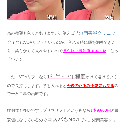
「
湘南美容クリニッ
糸の種類も色々とありますが、例えば
ク
」
ではVOVリフトというのが、入れる時に層を調整できた
り、柔らかくて入れやすいので
ほうれい線治療向きの糸
になっ
ています。
1年半～2年程度
また、VOVリフトなら
かけて溶けていく
ので長持ちします。糸を入れると
今後のたるみ予防にもなる
の
で一石二鳥の治療です。
症例数も多いですしプリマリフトという糸なら
1本9,600円
と最
コスパもNo.1
安値になっているので
です。湘南美容クリニ