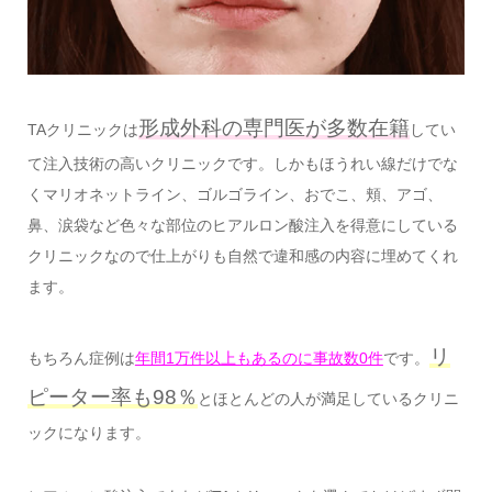
形成外科の専門医が多数在籍
TAクリニックは
してい
て注入技術の高いクリニックです。しかもほうれい線だけでな
くマリオネットライン、ゴルゴライン、おでこ、頬、アゴ、
鼻、涙袋など色々な部位のヒアルロン酸注入を得意にしている
クリニックなので仕上がりも自然で違和感の内容に埋めてくれ
ます。
リ
もちろん症例は
年間1万件以上もあるのに事故数0件
です。
ピーター率も98％
とほとんどの人が満足しているクリニ
ックになります。