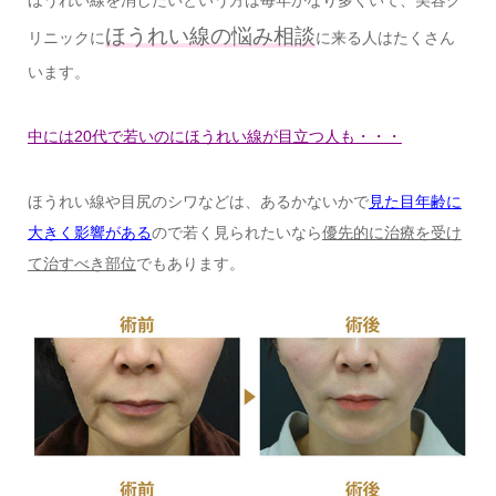
ほうれい線の悩み相談
リニックに
に来る人はたくさん
います。
中には20代で若いのにほうれい線が目立つ人も・・・
ほうれい線や目尻のシワなどは、あるかないかで
見た目年齢に
大きく影響がある
ので若く見られたいなら
優先的に治療を受け
て治すべき部位
でもあります。