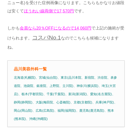
ニュー名)を受けた症例画像になります。こちらもかなりお値段
は安くて
ほうれい線両側で17,570円
です。
しかも
会員なら20％OFFになるので14,060円
で上記の施術が受
コスパNo.1
けられます。
なのでこちらも候補になります
ね。
品川美容外科一覧
北海道(札幌院)、宮城(仙台院)、東京(品川本院、新宿院、渋谷院、表参
道院、池袋院、銀座院、上野院、立川院)、神奈川(横浜院)、埼玉(大宮
店)、栃木(宇都宮院)、千葉(千葉院)、新潟(新潟院)、愛知(名古屋院)、
静岡(静岡院)、大阪(梅田院、心斎橋院)、京都(京都院)、兵庫(神戸院)、
岡山(岡山院)、広島(広島院)、福岡(福岡院)、鹿児島(鹿児島院)、熊本
(熊本院)、沖縄(沖縄院)