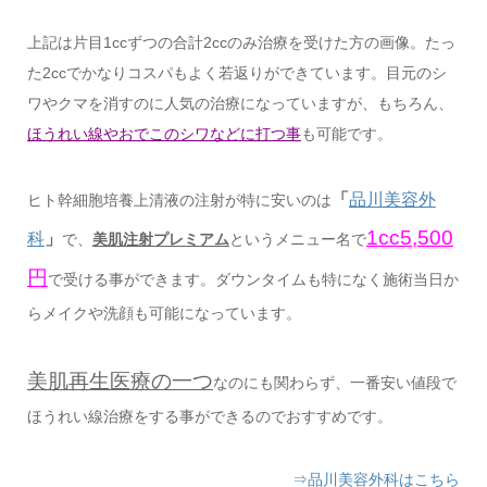
上記は片目1ccずつの合計2ccのみ治療を受けた方の画像。たっ
た2ccでかなりコスパもよく若返りができています。目元のシ
ワやクマを消すのに人気の治療になっていますが、もちろん、
ほうれい線やおでこのシワなどに打つ事
も可能です。
「
品川美容外
ヒト幹細胞培養上清液の注射が特に安いのは
1cc5,500
科
」
で、
美肌注射プレミアム
というメニュー名で
円
で受ける事ができます。ダウンタイムも特になく施術当日か
らメイクや洗顔も可能になっています。
美肌再生医療の一つ
なのにも関わらず、一番安い値段で
ほうれい線治療をする事ができるのでおすすめです。
⇒品川美容外科はこちら