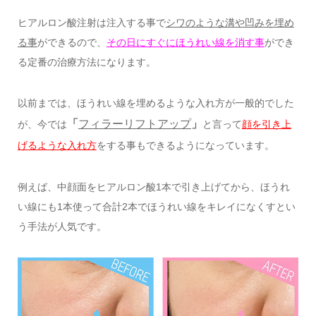
ヒアルロン酸注射は注入する事で
シワのような溝や凹みを埋め
る事
ができるので、
その日にすぐにほうれい線を消す事
ができ
る定番の治療方法になります。
以前までは、ほうれい線を埋めるような入れ方が一般的でした
「
フィラーリフトアップ
」
が、今では
と言って
顔を引き上
げるような入れ方
をする事もできるようになっています。
例えば、中顔面をヒアルロン酸1本で引き上げてから、ほうれ
い線にも1本使って合計2本でほうれい線をキレイになくすとい
う手法が人気です。