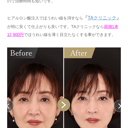
ので治療時間も短いです。
「
TAクリニック
」
ヒアルロン酸注入でほうれい線を消すなら
が特に安くて仕上がりも良いです。TAクリニックなら
両側1本
17,900円
でほうれい線を薄く目立たなくする事ができます。