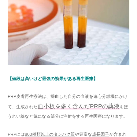
【値段は高いけど最強の効果がある再生医療】
PRP皮膚再生療法は、採血した自分の血液を遠心分離機にかけ
血小板を多く含んだPRPの薬液
て、生成された
をほ
うれい線など気になる部分に注射をする再生医療になります。
PRPには
800種類以上のタンパク質
や豊富な
成長因子
が含まれ