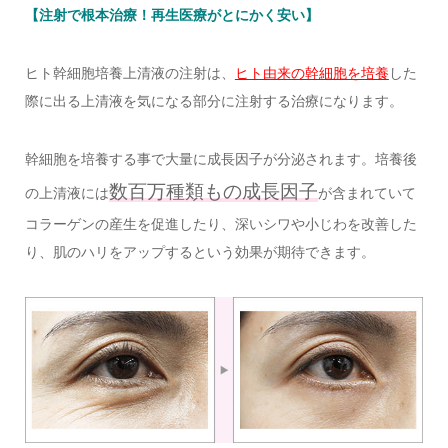
【注射で根本治療！再生医療がとにかく安い】
ヒト幹細胞培養上清液の注射は、
ヒト由来の幹細胞を培養
した
際に出る上清液を気になる部分に注射する治療になります。
幹細胞を培養する事で大量に成長因子が分泌されます。培養後
数百万種類もの成長因子
の上清液には
が含まれていて
コラーゲンの産生を促進したり、深いシワや小じわを改善した
り、肌のハリをアップするという効果が期待できます。