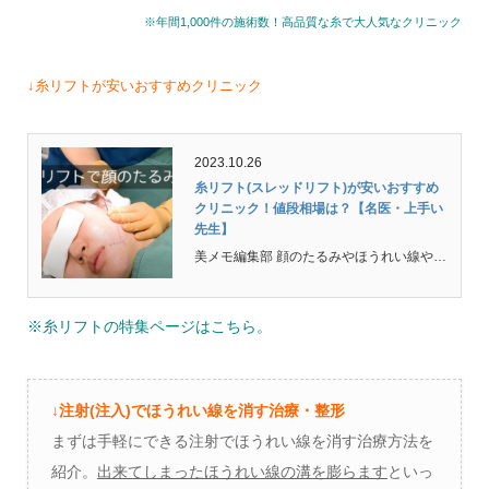
※年間1,000件の施術数！高品質な糸で大人気なクリニック
↓糸リフトが安いおすすめクリニック
2023.10.26
糸リフト(スレッドリフト)が安いおすすめ
クリニック！値段相場は？【名医・上手い
先生】
美メモ編集部 顔のたるみやほうれい線やマリオネットラインのような深いシワを引き上げて改善する事ができるのが溶ける糸を使った「糸リフト(スレッドリフト)」です。20代～30代のフェイスラインのたるみ改善にも大人気です。 最近の美容外科学会の調査によると二重まぶ...
※糸リフトの特集ページはこちら。
↓注射(注入)でほうれい線を消す治療・整形
まずは手軽にできる注射でほうれい線を消す治療方法を
紹介。
出来てしまったほうれい線の溝を膨らます
といっ