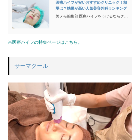
医療ハイフが安いおすすめクリニック！相
場は？効果が高い人気美容外科ランキング
美メモ編集部 医療ハイフをうけるならクリニック・美容外科はどこがいい？1回でも顔のたるみ改善や引き締めに確実な効果があるって聞くけどどうなの？ 医療ハイフ(HIFU)は超音波を一点に集める事でSMAS(スマス)と言われている筋膜や真皮層に熱を入れて、顔のたる...
※医療ハイフの特集ページはこちら。
サーマクール