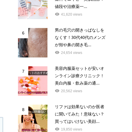
値段や治療薬一...
41,620 views
男の毛穴の開きっぱなしを
6
なくす！30代40代のメンズ
が頬や鼻の開き毛...
24,654 views
美容内服薬セットが安いオ
7
ンライン診療クリニック！
美白内服・飲み薬の通...
20,562 views
リファは効果ないのか医者
8
に聞いてみた！意味ない？
買ってはいけない美顔...
19,850 views