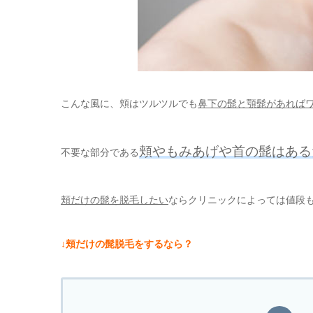
こんな風に、頬はツルツルでも
鼻下の髭と顎髭があれば
頬やもみあげや首の髭はある
不要な部分である
頬だけの髭を脱毛したい
ならクリニックによっては値段
↓頬だけの髭脱毛をするなら？