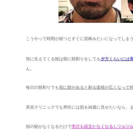
こうやって時間が経つとすぐに泥棒みたいになってしま
頬に生えてくる髭は朝に髭剃りをしても
夕方くらいには
ん。
毎日の髭剃りでも
頬に髭があると剃る面積が広くなって
美容クリニックでも男性には肌を綺麗に見せたいなら、
頬の髭がなくなるだけで
毛穴も目立たなくなるしツルツ