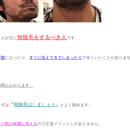
頬脱毛をするべき人
う人が正に
です。
青髭
になったり、
すぐに生えてきてしまったり
で全くいいことがありま
時間もかかります。
「
頬脱毛はしましょう
」
まずは
とよく勧めます。
ルで肌が綺麗に見える
ので正直メリットしかありません。