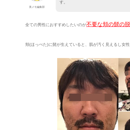
す。
美メモ編集部
不要な頬の髭の
全ての男性におすすめしたいのが
頬(ほっぺた)に髭が生えていると、肌が汚く見えるし女