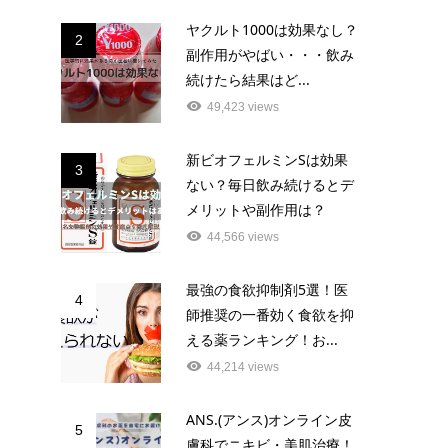
ヤクルト1000は効果なし？
2
副作用がやばい・・・飲み
続けたら結果はど...
49,423 views
新ビオフェルミンSは効果
3
ない？毎日飲み続けるとデ
メリットや副作用は？
44,566 views
最強の食欲抑制剤5選！医
4
師推奨の一番効く食欲を抑
える薬ランキング！お...
44,214 views
ANS.(アンス)オンライン皮
5
膚科でニキビ・美肌治療！