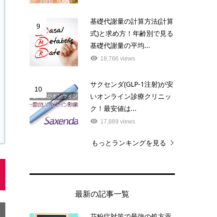
基礎代謝量の計算方法(計算
9
式)と求め方！年齢別で見る
基礎代謝量の平均...
18,766 views
サクセンダ(GLP-1注射)が安
10
いオンライン診療クリニッ
ク！最安値は...
17,889 views
もっとランキングを見る
最新の記事一覧
院数
花粉症対策で最強の処方薬