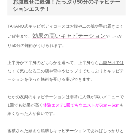
お腹痩せに最強！たっぷり50分のキャビテー
ションエステ！
TAKANO式キャビボディコースはお腹や二の腕や手の届きにく
効果の高いキャビテーション
い背中まで、
でしっか
り50分の施術がうけられます。
上半身か下半身のどちらかを選べて、上半身なら
お腹だけでは
なくて気になる二の腕や背中やヒップまで
たっぷりとキャビテ
ーションを使った施術を受ける事ができます。
たかの友梨のキャビテーションは非常に人気が高いメニューで
1回でも効果が高く
体験エステ1回でもウエストが5cm～6cm
も
細くなった人が多いです。
蓄積された頑固な脂肪もキャビテーションであればしっかりと