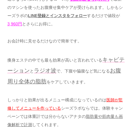
のマシンを使ったお腹痩せ集中ケアが受けられます。しかもシ
ーズラボの
LINE登録とインスタをフォロー
するだけで値段が
3,960円
とさらにお得に。
お会計時に見せるだけなので簡単です。
キャビテ
痩身エステの中でも最も効果が高いと言われている
ーション
ラジオ波
お腹
と
で、下腹や脇腹など気になる
周り全体の脂肪
をケアしていきます。
しっかりと効果が出るメニュー構成になっているのは
医師が監
修してメニューを作っている
シーズラボならでは。体験キャン
ペーンでは体重計では分からないアナタの
脂肪量や筋肉量も画
像解析で計測
してくれます。