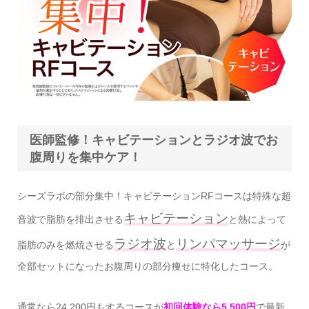
医師監修！キャビテーションとラジオ波でお
腹周りを集中ケア！
シーズラボの部分集中！キャビテーションRFコースは特殊な超
キャビテーション
音波で脂肪を排出させる
と熱によって
ラジオ波
リンパマッサージ
脂肪のみを燃焼させる
と
が
全部セットになったお腹周りの部分痩せに特化したコース。
通常なら24,200円もするコースが
初回体験なら5,500円
で最新