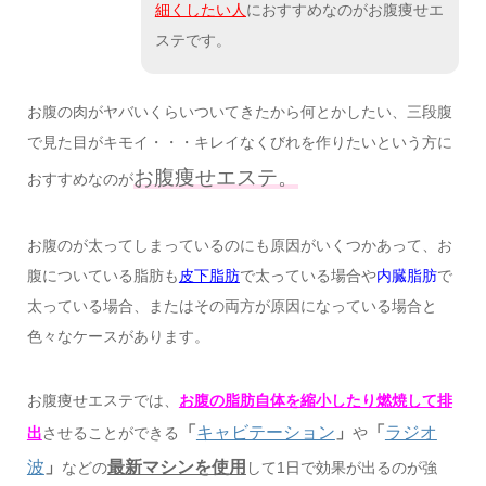
細くしたい人
におすすめなのがお腹痩せエ
ステです。
お腹の肉がヤバいくらいついてきたから何とかしたい、三段腹
で見た目がキモイ・・・キレイなくびれを作りたいという方に
お腹痩せエステ。
おすすめなのが
お腹のが太ってしまっているのにも原因がいくつかあって、お
腹についている脂肪も
皮下脂肪
で太っている場合や
内臓脂肪
で
太っている場合、またはその両方が原因になっている場合と
色々なケースがあります。
お腹痩せエステでは、
お腹の脂肪自体を縮小したり燃焼して排
「
キャビテーション
」
「
ラジオ
出
させることができる
や
波
」
最新マシンを使用
などの
して1日で効果が出るのが強