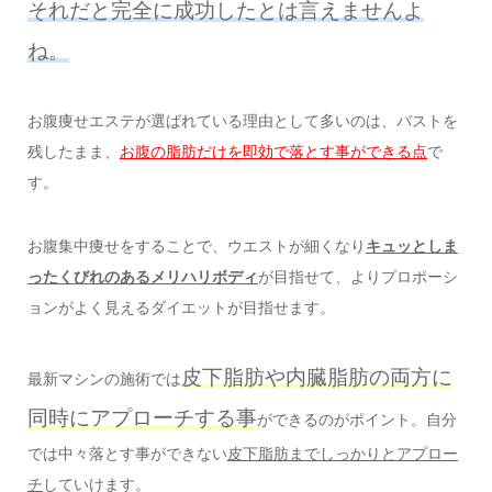
それだと完全に成功したとは言えませんよ
ね。
お腹痩せエステが選ばれている理由として多いのは、バストを
残したまま、
お腹の脂肪だけを即効で落とす事ができる点
で
す。
お腹集中痩せをすることで、ウエストが細くなり
キュッとしま
ったくびれのあるメリハリボディ
が目指せて、よりプロポーシ
ョンがよく見えるダイエットが目指せます。
皮下脂肪や内臓脂肪の両方に
最新マシンの施術では
同時にアプローチする事
ができるのがポイント。自分
では中々落とす事ができない
皮下脂肪までしっかりとアプロー
チ
していけます。