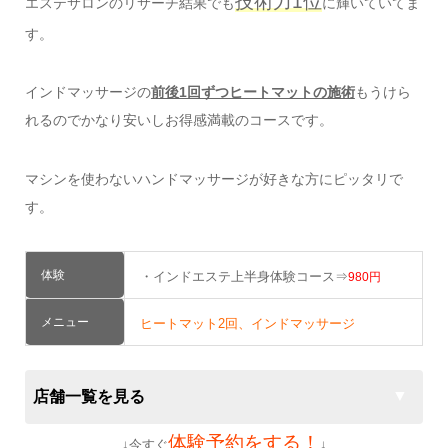
技術力1位
エステサロンのリサーチ結果でも
に輝いていてま
す。
インドマッサージの
前後1回ずつヒートマットの施術
もうけら
れるのでかなり安いしお得感満載のコースです。
マシンを使わないハンドマッサージが好きな方にピッタリで
す。
体験
・インドエステ上半身体験コース⇒
980円
メニュー
ヒートマット2回、インドマッサージ
店舗一覧を見る
体験予約をする！
↓今すぐ
↓