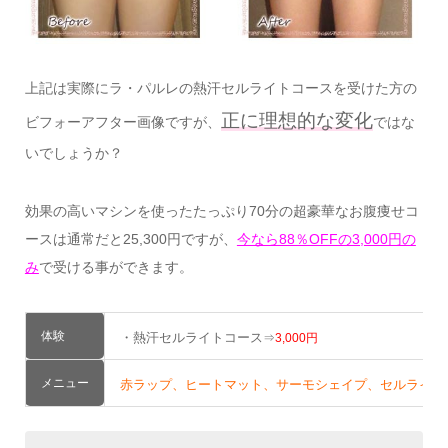
上記は実際にラ・パルレの熱汗セルライトコースを受けた方の
正に理想的な変化
ビフォーアフター画像ですが、
ではな
いでしょうか？
効果の高いマシンを使ったたっぷり70分の超豪華なお腹痩せコ
ースは通常だと25,300円ですが、
今なら88％OFFの3,000円の
み
で受ける事ができます。
体験
・熱汗セルライトコース
⇒
3,000円
メニュー
赤ラップ、ヒートマット、サーモシェイプ、セルライトバスタ