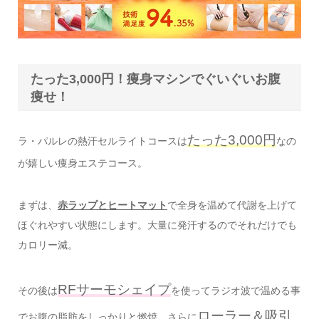
たった3,000円！痩身マシンでぐいぐいお腹
痩せ！
たった3,000円
ラ・パルレの熱汗セルライトコースは
なの
が嬉しい痩身エステコース。
まずは、
赤ラップとヒートマット
で全身を温めて代謝を上げて
ほぐれやすい状態にします。大量に発汗するのでそれだけでも
カロリー減。
RFサーモシェイプ
その後は
を使ってラジオ波で温める事
ローラー＆吸引
でお腹の脂肪をしっかりと燃焼。さらに