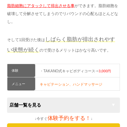
脂肪細胞にアタックして排出させる事
ができます。脂肪細胞を
破壊して分解させてしまうのでリバウンドの心配もほとんどな
し。
しばらく脂肪が排出されやす
そして1回受けた後は
い状態が続く
ので受けるメリットはかなり高いです。
体験
・TAKANO式キャビボディコース
⇒
3,000円
メニュー
キャビテーション、ハンドマッサージ
店舗一覧を見る
体験予約をする！
↓今すぐ
↓