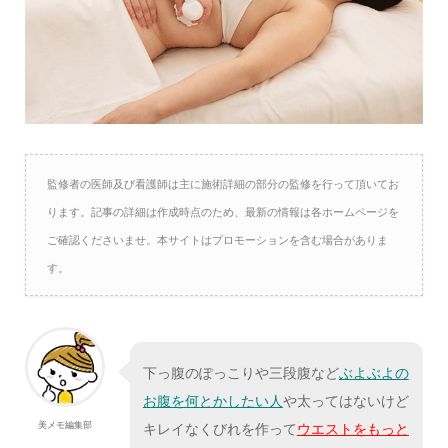
監修者の医師及び看護師は主に施術詳細の部分の監修を行って頂いてお
ります。記事の詳細は作成時点のため、最新の情報は各ホームページを
ご確認くださいませ。本サイトはプロモーションを含む場合がありま
す。
下っ腹のぽっこりや三段腹など
ぶよぶよの
お腹を何とかしたい人
や太ってはないけど
美メモ編集部
キレイなくびれを作って
ウエストをもっと