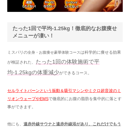
たった1回で平均-1.25kg！徹底的なお腹痩せ
メニューが凄い！
ミスパリの
は科学的に痩せる効果
全身・お腹痩せ豪華体験コース
たった1回の体験施術で平
が検証された、
均-1.25kgの体重減少
ができるコース。
セルライトバーンという振動＆吸引マシンやミクロ超音波のミ
リオンウェーブやEMS
で徹底的にお腹の脂肪を集中的に落とす
事ができます。
他にも、
遠赤外線サウナと遠赤外線浴があり、これだけでもう