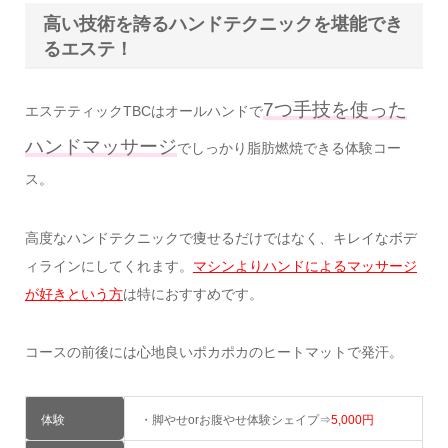
高い技術を誇るハンドテクニックを堪能でき
るエステ！
7つ手技を使った
エステティックTBCはオールハンドで
ハンドマッサージ
でしっかり脂肪燃焼できる体験コー
ス。
高度なハンドテクニックで痩せるだけではなく、キレイなボデ
ィラインにしてくれます。
マシンよりハンドによるマッサージ
が好きという方
は特におすすめです。
コースの前後には心地良いポカポカのヒートマットで発汗。
体験
・脚やせorお腹やせ体験シェイプ⇒
5,000円