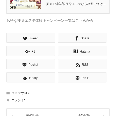
美メモ編集部 痩身エステなら格安でうける事ができる体験キャンペーンを利用するのが常識！驚くほど安い料金でダイエットエステをうけたい方におすすめ。 今月こそは本気で痩せたい！最近太ったからエステを使ってとにかくリセットしたい・・・そんな方におすすめの格安でうけ...
お得な痩身エステ体験キャンペーン一覧はこちらから
Tweet
Share
+1
Hatena
Pocket
RSS
feedly
Pin it
エステサロン
コメント:
0