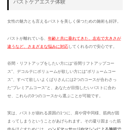
バストケアエステ体験
女性の魅力とも言えるバストを美しく保つための施術も好評。
バストが離れている、
年齢と共に垂れてきた、左右で大きさが
違うなど、さまざまな悩みに対応
してくれるので安心です。
谷間・リフトアップをしたい方には“谷間リフトアップコー
ス”、デコルテにボリュームが欲しい方には“ボリュームコー
ス”、すべて欲しいよくばりさんには2つのコースが合わさっ
た“プレミアムコース”と、あなたが目指したいバストに合わ
せ、これらの3つのコースから選ぶことが可能です。
実は、バストが崩れる原因の1つに、肩や背中同様、筋肉が固
まってしまうということがあげられます。その凝り固まった筋
肉をほぐすためには、
ハンドマッサージやマシンによる施術で