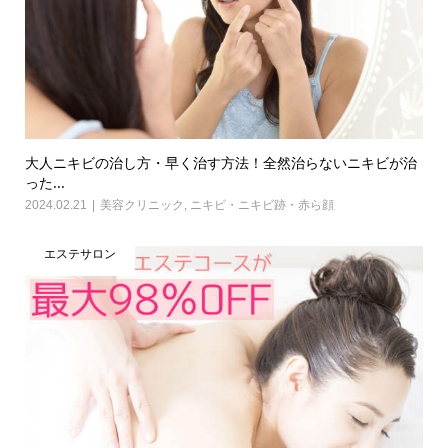
大人ニキビの治し方・早く治す方法！全然治らないニキビが治
った...
2024.02.21
美容クリニック
,
ニキビ・ニキビ跡・赤ら顔
エステサロン