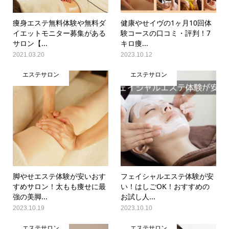
痩身エステ無料体験や無料ダ
健康やせイヴの1ヶ月10回体
イエットモニター募集がある
験コースの口コミ・評判！7
サロン【...
キロ痩...
2021.03.20
2023.10.12
エステサロン
エステサロン
脚やせエステ体験が安いおす
フェイシャルエステ体験が安
すめサロン！太もも痩せに最
い！はしごOK！おすすめの
強の美脚...
お試し人...
2023.10.19
2023.10.10
エステサロン
エステサロン