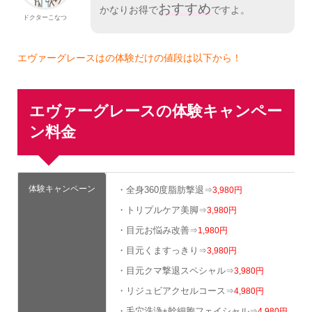
おすすめ
かなりお得で
ですよ。
ドクターこなつ
エヴァーグレースはの体験だけの値段は以下から！
エヴァーグレースの体験キャンペー
ン料金
体験キャンペーン
・全身360度脂肪撃退
⇒
3,980円
・トリプルケア美脚
⇒
3,980円
・目元お悩み改善
⇒
1,980円
・目元くますっきり
⇒
3,980円
・目元クマ撃退スペシャル
⇒
3,980円
・リジュビアクセルコース
⇒
4,980円
・毛穴洗浄+幹細胞フェイシャル
⇒
4,980円