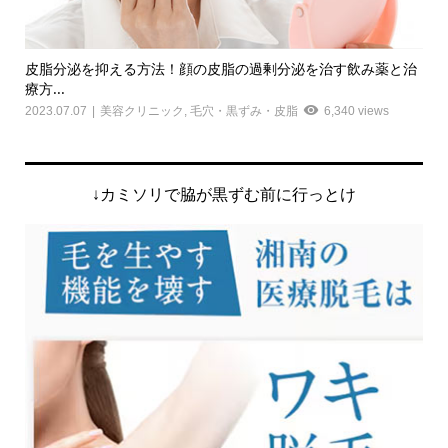
)
皮脂分泌を抑える方法！顔の皮脂の過剰分泌を治す飲み薬と治
飲
療方...
薬が.
2023.07.07
美容クリニック
,
毛穴・黒ずみ・皮脂
6,340 views
202
↓カミソリで脇が黒ずむ前に行っとけ