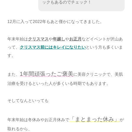
ックもあるのでチェック！
12月に入って2022年もあと僅かになってきました。
年末年始は
クリスマス
や
年越し
や
お正月
などイベントが沢山あ
って、
クリスマス前にはキレイになりたい
という方も多くいま
す。
1年間頑張ったご褒美
また、
に美容クリニックで、美肌
治療を受けるといった人が多くいる時期でもあります。
そしてなんといっても
「まとまった休み」
年末年始は冬休みやお正月休みで
が
取れるから、