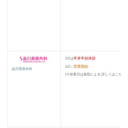
年末年始休診
1/1は
営業開始
1/2～
品川美容外科
(※休業日は各院による 詳しくは
こちら
)