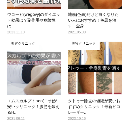
ウゴービ(wegovy)のダイエッ
地黒(色黒)だけど白くなりた
ト効果は？副作用や危険性
い人におすすめ！色黒を治
は...
す！全身...
2023.11.10
2021.05.30
美容クリニック
美容クリニック
エムスカルプトneo(ニオ)が
タトゥー除去の値段が安いお
安いクリニック！腹筋を鍛え
すすめクリニック！最新ピコ
るH...
レーザー...
2021.09.11
2023.10.16