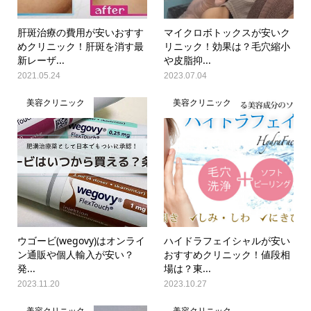
肝斑治療の費用が安いおすす
マイクロボトックスが安いク
めクリニック！肝斑を消す最
リニック！効果は？毛穴縮小
新レーザ...
や皮脂抑...
2021.05.24
2023.07.04
美容クリニック
美容クリニック
ウゴービ(wegovy)はオンライ
ハイドラフェイシャルが安い
ン通販や個人輸入が安い？
おすすめクリニック！値段相
発...
場は？東...
2023.11.20
2023.10.27
美容クリニック
美容クリニック