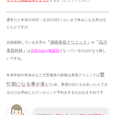
サイトで休診日をチェック
するようにしてください。
通常だと年末の30日～正月の3日くらいまで休みになる所がほ
とんどですが、
「
湘南美容クリニック
」
「
品川
全国展開している大手の
や
美容外科
」
は
元旦のみが休診日
となっているのはかなり嬉し
いですね。
繁
年末年始や冬休みなど大型連休の前後は美容クリニックは
忙期になる事が多い
ため、希望の日にちがあったらでき
るだけお早めにカウンセリング予約をするのがおすすめです。